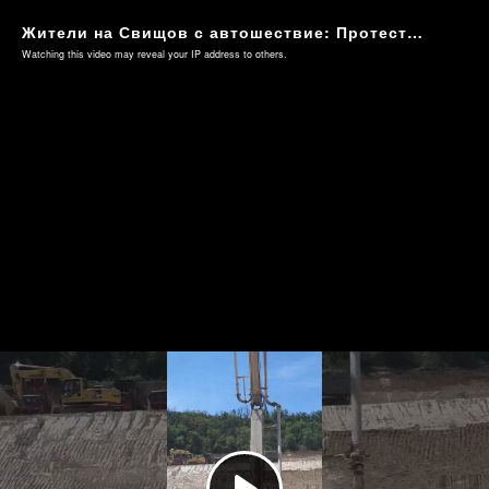
Жители на Свищов с автошествие: Протестираха срещу подстанции до домовете им и свлачище (Видео 1)
Watching this video may reveal your IP address to others.