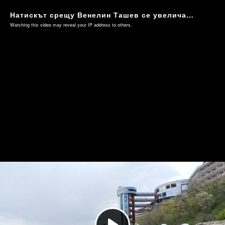
Натискът срещу Венелин Ташев се увеличава (Видео 3)
Watching this video may reveal your IP address to others.