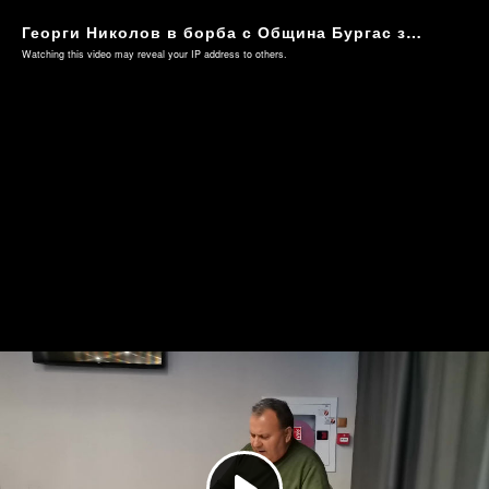
Георги Николов в борба с Община Бургас за имот: Животът ми е застрашен!
Watching this video may reveal your IP address to others.