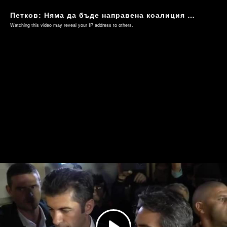
Петков: Няма да бъде направена коалиция с ГЕРБ и ДПС
Watching this video may reveal your IP address to others.