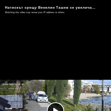
Натискът срещу Венелин Ташев се увеличава (Видео 5)
Watching this video may reveal your IP address to others.