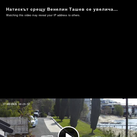
Натискът срещу Венелин Ташев се увеличава (Видео 4)
Watching this video may reveal your IP address to others.