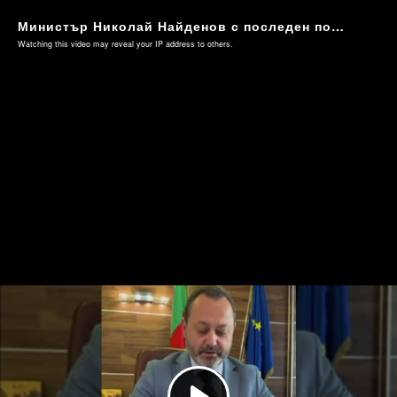
Министър Николай Найденов с последен подпис: Разреши строителството на АМ "Хемус"!
Watching this video may reveal your IP address to others.